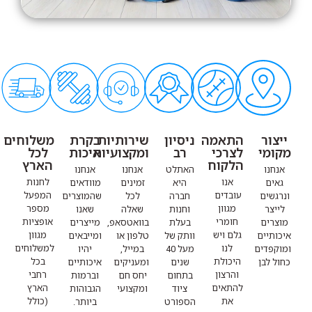
ייצור
התאמה
ניסיון
שירותיות
בקרת
משלוחים
מקומי
לצרכי
רב
ומקצועיות
איכות
לכל
הלקוח
הארץ
אנחנו
האתלט
אנחנו
אנחנו
אנו
לחנות
גאים
היא
זמינים
מוודאים
עובדים
המפעל
ונרגשים
חברה
לכל
שהמוצרים
מגוון
מספר
לייצר
וחנות
שאלה
שאנו
חומרי
אופציות
מוצרים
בעלת
בוואטסאפ,
מייצרים
גלם ויש
מגוון
איכותיים
וותק של
טלפון או
ומייבאים
לנו
למשלוחים
ומוקפדים
מעל 40
במייל,
יהיו
היכולת
בכל
כחול לבן
שנים
ומעניקים
איכותיים
והרצון
רחבי
בתחום
יחס חם
וברמות
להתאים
הארץ
ציוד
ומקצועי
הגבוהות
את
(כולל
הספורט
ביותר.