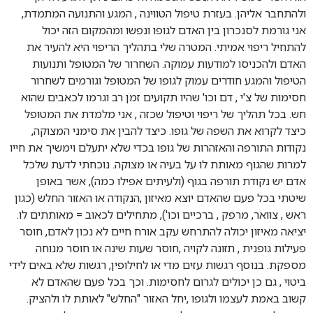
ולהתחבר אליהן. בעזרת טיפול הטווינה , המגע והתנועה המתמדת,
אני גורמת לסנכרון בין האדם לגופו ונפשו ומהמקום הזה יכול
להתחיל ריפוי אמיתי. המטרה שלי בתהליך הריפוי היא להעיר את
האדם ולהכניסו למודעות עמוקה. השחרור של המטופל ותנועות
הטיפול והמגע חודרים עמוק לגופו של המטופל וגורמים לשחרור
חסימות של צ'י , דם וכו' שהיו תקועים זמן רב וגרמו לכאבים שהוא
חש. בכל תהליך של ריפוי וטיפול שכזה , אני מלמדת את המטופל
כיצד לקרוא את השפה של גופו. כיצד להבין את סימני המצוקה,
נקודות התורפה והאזהרות של גופו בכדי שלא יתעלם וימשיך את חייו
למרות שהגוף מאותת לו על בעיה או מצוקה. נוכחתי לדעת שלכל
אדם יש נקודת תורפה בגוף (ולעיתים אפילו כמה), אשר באופן
שיטתי בכל פעם שהאדם יוצא מאיזון ,הנקודה או האזור החלש (כגון
ראש , צוואר, מרפק , ברכיים וכו'), מתחילים לכאוב = מאותתים לו.
יציאה מאיזון יכולה להתרחש עקב אורח חיים לא נכון לאדם, חוסר
פעילות גופנית , תזונה לקויה ,חוסר שעות שינה או חוסר מנוחה
מספקת. בנוסף רגשות עזים מדי או לחילופין, רגשות שלא באים לידי
ביטוי , גם כן יכולים לגרום לחסימות. וכך בכל פעם שהאדם לא
קשוב באמת לעצמו ולגופו ,יחל האזור "החלש" לאותת לו ולהציק.