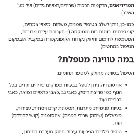
המרידיאנים
, הרקמות הרכות (שרירים,רצועות,גידים) ועל מע'
השלד).
כמו-כן, ניתן לשלב בטיפול שמנים, משחות, מיצויי צמחים,
קומפרסים ,כוסות רוח וממוקסה (= תערובת עלים מרוכזת,
המשמשת לחימום וחיזוק נקודות אקופונקטורה במקביל אובמקום
הטיפול במחטים).
במה טווינה מטפלת
?
הטיפול בטווינה מחולק למספר תחומים:
אורטופדיה: ניתן לטפל בבעיות מפרקים שרירים וגידים בכל
הגוף כמו פריצת דיסק, כאבי גב ,כאבי כתפיים וצוואר, כאבי
ברכיים ועוד.
בעיות פנימיות: מיגרנות, תסמונת קדם ווסתית, עצירות,
פציאליס (שיתוק שרירי הפנים), אינסומניה (קושי להירדם)
ועוד.
טיפול בילדים: הפרעות עיכול, חיזוק מערכת החיסון ,