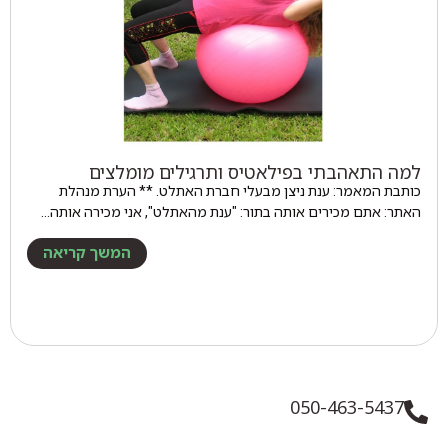
למה התאהבתי בפילאטיס ותרגילים מומלצים
כותבת המאמר: ענת ניצן מבעלי חברת האתלט. ** הערת מנהלת
האתר: אתם מכירים אותה בתור: "ענת מהאתלט", אני מכירה אותה…
המשך קריאה
050-463-5437