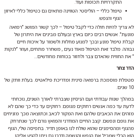
התקררויות תכופות ועוד.
טיפול כללי – הוליסטי: הטווינה מתאים גם כטיפול כללי לאיזון
הגוף והנפש.
לא צריך להיות חולה כדי לקבל טיפול – לכך קשור המושג "רפואה
מונעת". אנשים רבים כיום בארץ ובעולם מבינים את היתרון של
קבלת טיפול מונע ובכך למנוע מחלות ולשמור על איכות חיים
גבוהה. מלבד זאת הטיפול מאוד נעים , משחרר מתחים, ועוזר "לנקות
" את החווית שהאדם צבר ולחזור בכוחות מחודשים…
הדר צחר
מטפלת מוסמכת ברפואה סינית ומדריכת פילאטיס. בעלת וותק של
10 שנים.
במהלך שנות עבודתי ועם הניסיון שצברתי לאורך השנים, נוכחתי
לדעת עד כמה אנשים רחוקים מגופם. רחוקים עד כדי כך שהם לא
מזהים את הכאבים שלהם ואת המקור לכאב וכתוצאה מכך מזניחים
את גופם ונפשם. קצב החיים המודרני והמואץ גורם לכך שנתרחק
מהגוף ומהסימנים שהוא שולח לנו באופן תדיר. בתפיסה שלי, הגוף
הוא הכלי שמכיל את הנפש והנשמה ודרכו גם ניתן להגיע אליהן