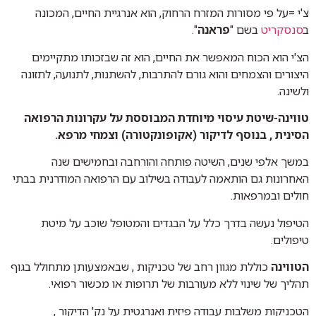
צ'י =על פי מסורות המזרח הרחוק, הוא אנרגיית החיים, המכונה
ב
סנסקריט
בשם "
פראנה
".
הצ'י הוא הכוח המאפשר את החיים, הוא זה שבזכותו מתקיימים
היצורים והצמחים והוא גורם להתרבות, להשתנות, לתנועה, לתזונה
ולשינה.
טווינה-שיטת עיסוי מיוחדת המבוססת על עקרונות הרפואה
הסינית , בנוסף לדיקור (אקופונקטורה) וצמחי מרפא.
במשך אלפי שנים, השיטה פותחה והורחבה ובחמישים שנה
האחרונות גם הותאמה לעבודה בשילוב עם הרפואה המודרנית בבתי
חולים ובמרפאות
.
הטיפול נעשה בדרך כלל על הבגדים והמטופל שוכב על מיטת
טיפולים
.
הטווינה
כוללת מגוון רחב של טכניקות , שבאמצעותן מתחולל בגוף
תהליך של שינוי ללא מעורבות של תרופות או מכשור רפואי.
הטכניקות משלבות עבודה פיזית ואנרגטית על נק' הדיקור ,