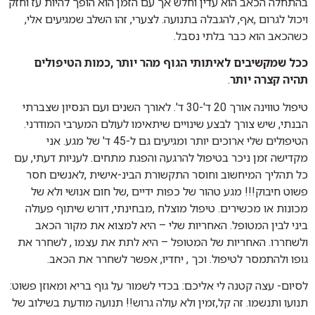
בהתחלה הכאב הוא עדין וחלש אך עם הזמן הוא הופך להיות עז וחזק
ויכול לגרום ,אף, להגבלה בתנועה. לצערי, זהו השלב שמגיעים אלי,
כשהכאב הוא כבר בלתי נסבל.
ככל שמקשיבים לאיתותי הגוף מהר יותר ,כמות הטיפולים
תהיה קצרה יותר
.
טיפול טווינה אורך 20 ד'-30 ד'. לאורך השנים ועם הנסיון שצברתי
הבנתי, שיש צורך לבצע שינויים שיתאימו לעולם המערבי המודרני.
הטיפולים שלי ארוכים יותר ומגיעים גם ל-45 ד' של מגע. אני
מקדישה זמן ניכר בטיפול להרגעה והפגת מתחים. לעניות דעתי, עם
כל תהליך המיחשוב וחוסר התקשורת הבינ-אישית ,לאנשים חסר
פשוט חיבוק!!! מגע טהור של כפות ידיים ,של חום אנושי ולא של
מכונות או מכשירים. טיפול מוצלח ,מבחינתי, דורש שיתוף פעולה
ביני לבין המטופל. האחריות שלי – היא למצוא את מקור הכאב
ולשחררו. האחריות של המטופל – היא לתת את עצמו , לשחרר את
גופו ולהתמסר לטיפול. וכך , יחדיו, אפשר לשחרר את הכאב.
לסיום- עצה קטנה לי אליכם: בכדי לשמור על גוף בריא ומאוזן פשוט:
תנועו ותנשמו. זה קל,זמין ולא עולה גרוש!! תנועה מודעת בשילוב של