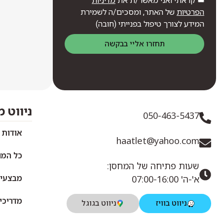
קראתי ואני מאשר/ת את
מדיניות
הפרטיות
של האתר, ומסכים/ה לשמירת
המידע לצורך טיפול בפנייתי (חובה)
תחזרו אליי בבקשה
ניווט 
050-463-5437
אודות 
haatlet@yahoo.com
כל המו
שעות פתיחה של המחסן:
מבצעי
א'-ה' 07:00-16:00
מדריכי
ניווט בוויז
ניווט בגוגל