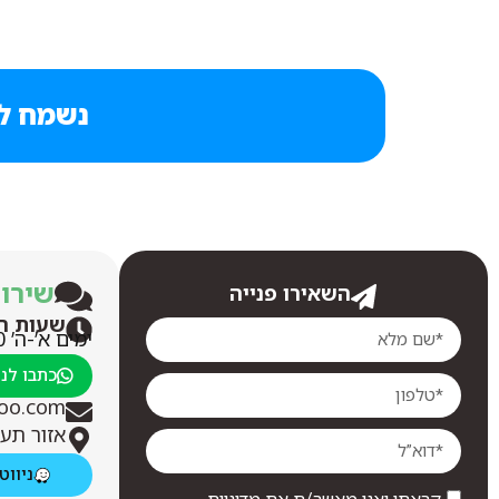
נשמח לע
שירו
השאירו פנייה
שעות ה
ימים א’-ה’ 07:00-16:00
כתבו לנו
oo.com
אזור תע
ניווט 