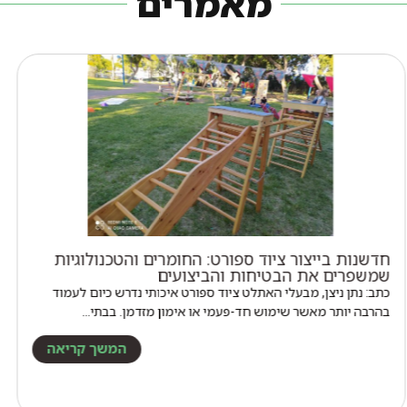
מאמרים
טווינה – אמנות הטיפול בצ'י / הדר צחר
TUI=למשוך NA=לתפוס מרידיאנים = רשת מסועפת של ערוצי
אנרגיה, החוצים את הגוף לאורך ולרוחב, ואשר בהם זורם הצ'י.. תעלות
הצ'י…
המשך קריאה