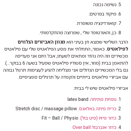
נשימה נכונה
מיקוד בפרטים.
קואורדינציה משופרת.
כן, והאורטופד שלי , שמרוצה מהתקדמותי.
הדבר השלישי שמצא חן בעיני הוא
מגוון האביזרים הנלווים
לפילאטיס.
כאמור, התחלתי את מסע הפילאטיס שלי עם פילאטיס
מכשירים וזה היה נהדר ומתאים לשעתו, אבל היום אני מעדיפה
להתאמן בבית (מוזר, אין סטודיו פילאטיס שפעיל בשעה 6 בבוקר…).
גם בלי המכשירים הגדולים אני מצליחה להגיע לעצימות תרגול גבוהה
עם אביזרי פילאטיס בייתיים והקפדה על תרגילים ספציפיים.
אביזרי פילאטיס שיש לי בבית:
גומיות מתיחה
. latex band
כרית פיתה באלאנס
. Stretch disc / massage pillow
כדור פיזיו (פיט בול)
. Fit – Ball / Physio
כדור אוברבול Over ball