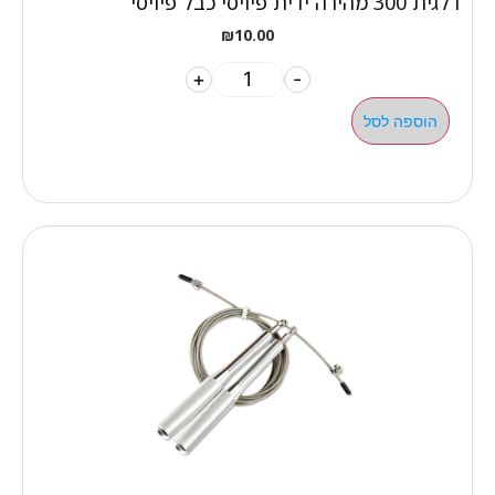
דלגית 300 מהירה ידית פיויסי כבל פיויסי
₪
10.00
+
-
הוספה לסל