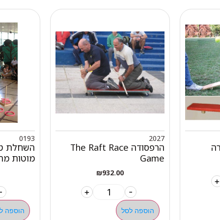
0193
2027
ה
הרפסודה The Raft Race
Game
מוטות מת
₪
932.00
+
-
+
-
הוספה לסל
הוספה ל