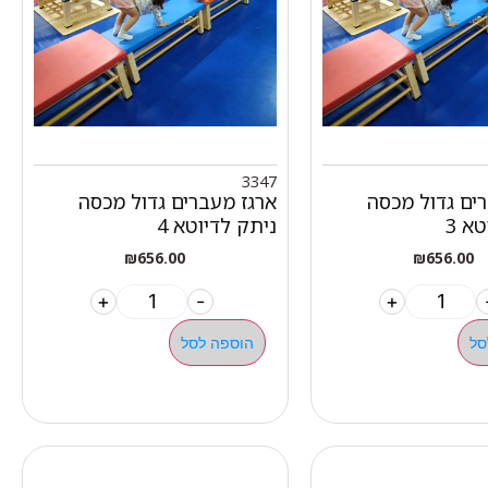
3347
ים גדול מכסה
ארגז מעברים גדול מכסה
א 3
ניתק לדיוטא 4
₪
656.00
₪
656.00
+
-
+
סל
הוספה לסל