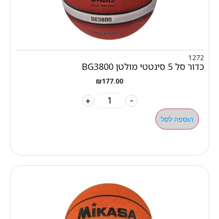
1272
כדור סל 5 סינטטי מולטן BG3800
₪
177.00
+
-
הוספה לסל