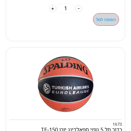
+
-
הוספה לסל
1673
כדור סל 5 גומי ספאלדינג יורו TF-150