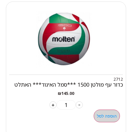
2712
כדור עף מולטן 1500 ***סמל האיגוד*** האתלט
₪
145.00
+
-
הוספה לסל