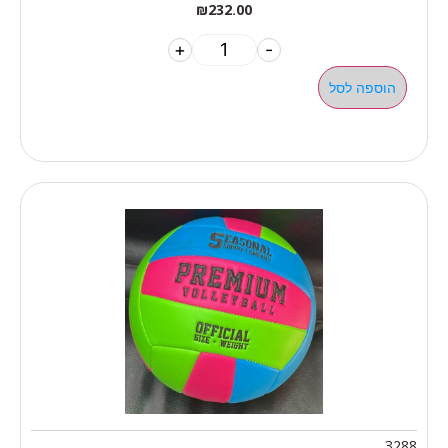
₪
232.00
+
-
הוספה לסל
3288