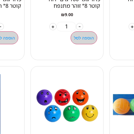
קוטר 8" זוהר מתנפח
קוטר 8" ריחני
₪
9.00
-
+
-
+
הוספה לסל
הוספה ל