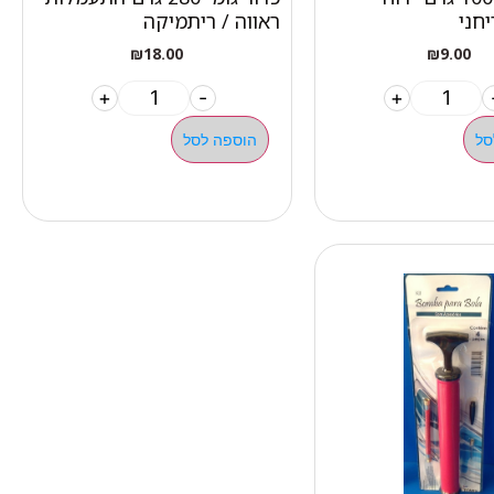
ראווה / ריתמיקה
₪
18.00
₪
9.00
+
-
+
סל
הוספה לסל