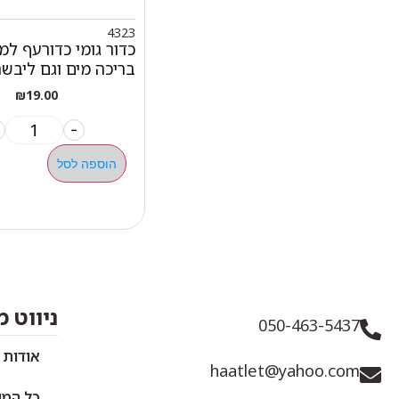
4323
כדור גומי כדורעף ל
בריכה מים וגם ליבש
₪
19.00
-
הוספה לסל
ניווט 
050-463-5437
אודות 
haatlet@yahoo.com
כל המו