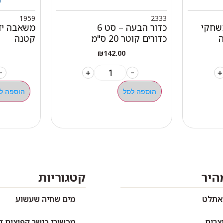
1959
2333
משחקי
כדור הבעה – סט 6
משאבה ידנ
ה
כדורים קוטר 20 ס"מ
קטנה
₪
142.00
-
+
-
+
הוספה לסל
הוספה ל
מהיר
קטגוריות
אתלט
מים שחיה שעשוע
צרים
מכשירי כושר קפיצים ד