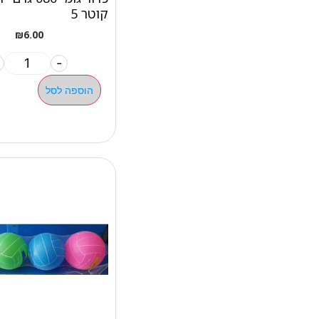
קוטר 5
₪
6.00
-
הוספה לסל