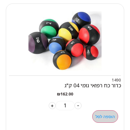
1490
כדור כח רפואי גומי 04 ק"ג
₪
162.00
+
-
הוספה לסל