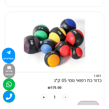
משלוחים
שירות
לקוחות
1491
כדור כח רפואי גומי 05 ק"ג
₪
175.00
+
-
הוספה לסל