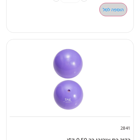
הוספה לסל
2841
כדור כח אירובי רך 0.50 ק"ג