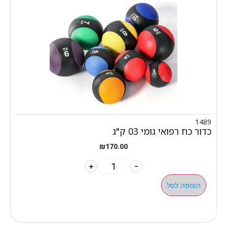
1489
כדור כח רפואי גומי 03 ק"ג
₪
170.00
+
-
הוספה לסל