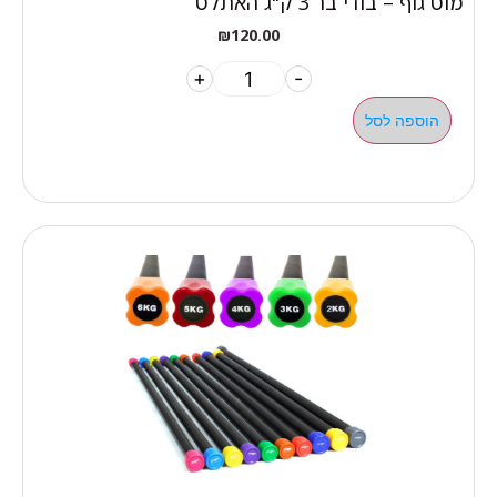
מוט גוף – בודי בר 3 ק"ג האתלט
₪
120.00
+
-
הוספה לסל