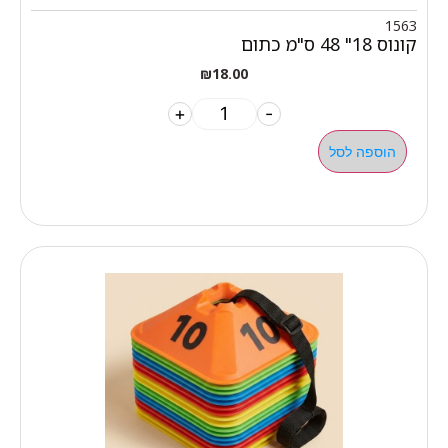
1563
קונוס 18" 48 ס"מ כתום
₪
18.00
+
-
הוספה לסל