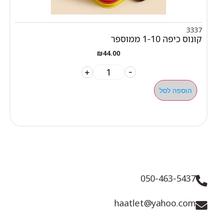
3337
קונוס כיפה 1-10 ממוספר
₪
44.00
+
-
הוספה לסל
050-463-5437
haatlet@yahoo.com