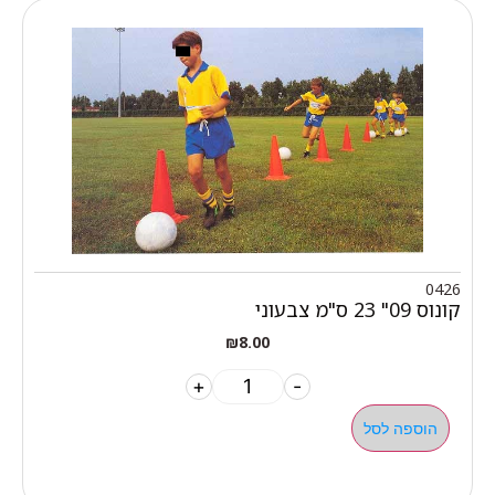
0426
קונוס 09" 23 ס"מ צבעוני
₪
8.00
+
-
הוספה לסל