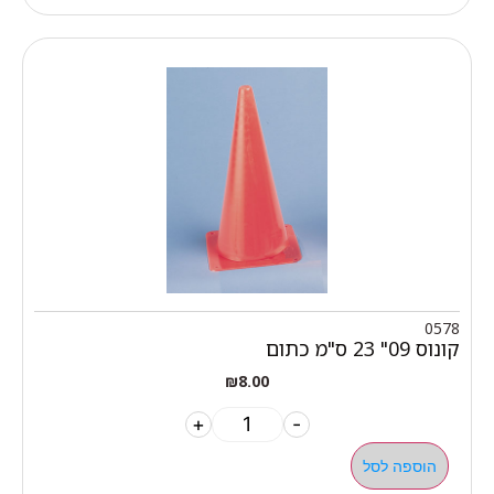
0578
קונוס 09" 23 ס"מ כתום
₪
8.00
+
-
הוספה לסל