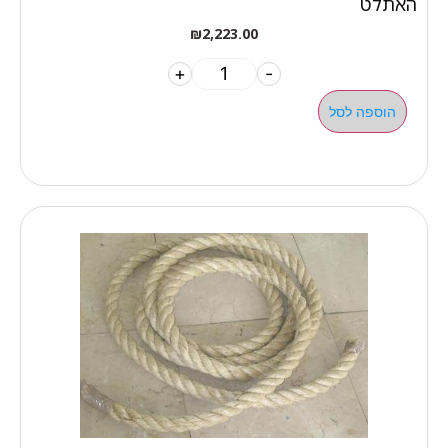
האתלט
₪
2,223.00
+
-
הוספה לסל