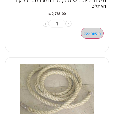
גליל חבל יוטה 32 מ"מ, לפחות 100 מטר 70 ק"ג
האתלט
₪
2,785.00
+
-
הוספה לסל