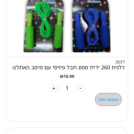
2637
דלגית 260 ידית ספוג חבל פיויסי עם מיסב האתלט
₪
16.00
+
-
הוספה לסל