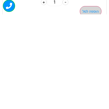
+
-
הוספה לסל
050-463-5437
haatlet@yahoo.com
שעות פתיחה של המחסן:
א'-ה' 07:00-16:00
ניווט בוויז
ניווט בגוגל
ניווט מהיר