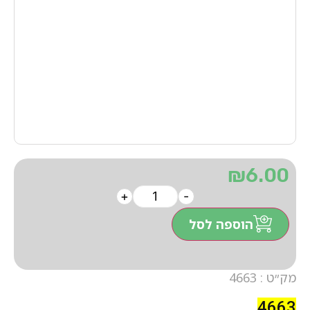
₪
6.00
+
-
הוספה לסל
מק״ט : 4663
4663