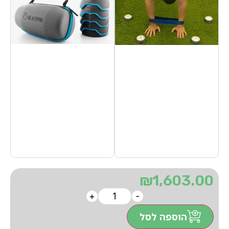
₪
1,603.00
+
-
הוספה לסל