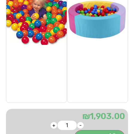
₪
1,903.00
+
-