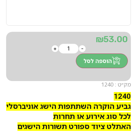
₪
53.00
+
-
הוספה לסל
מק״ט : 1240
1240
גביע הוקרה השתתפות הישג אוניברסלי
לכל סוג אירוע או תחרות
האתלט ציוד ספורט תשורות הישגים