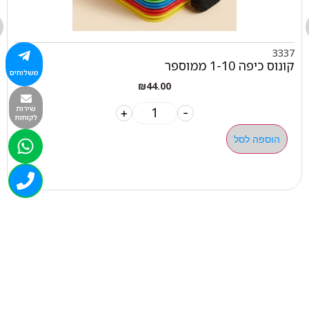
3337
קונוס כיפה 1-10 ממוספר
משלוחים
₪
44.00
שירות
+
-
לקוחות
הוספה לסל
050-463-5437
haatlet@yahoo.com
שעות פתיחה של המחסן: