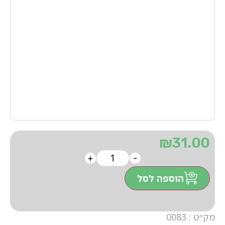
₪
31.00
+
-
הוספה לסל
מק״ט : 0083