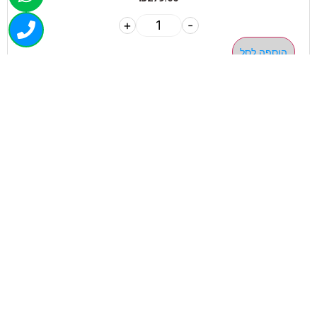
+
-
הוספה לסל
050-463-5437
haatlet@yahoo.com
שעות פתיחה של המחסן:
א'-ה' 07:00-16:00
ניווט בוויז
ניווט בגוגל