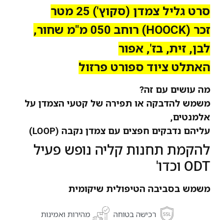
סרט גליל צמדן (סקוץ') 25 מטר
זכר (HOOCKׂׂׂׂׂ) רוחב 050 מ"מ שחור,
לבן, זית, בז', אפור
האתלט ציוד ספורט פרזול
מה עושים עם זה?
משמש להדבקה או תפירה של קטעי הצמדן על
אלמנטים,
עליהם נדבקים חפצים עם צמדן נקבה (LOOPׂ)
להקמת תחנות קליה נופש פעיל
ODT וכדו'
משמש בסביבה הטיפולית שיקומית
רכישה בטוחה
מהירות ואמינות