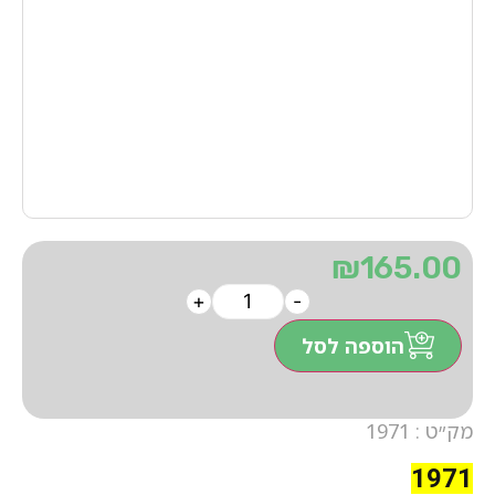
₪
165.00
+
-
הוספה לסל
מק״ט : 1971
1971