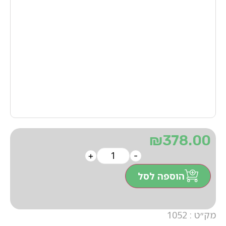
₪
378.00
+
-
הוספה לסל
מק״ט : 1052