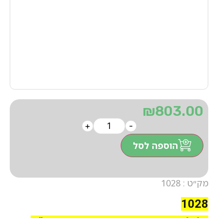
₪
803.00
+
-
הוספה לסל
מק״ט : 1028
1028