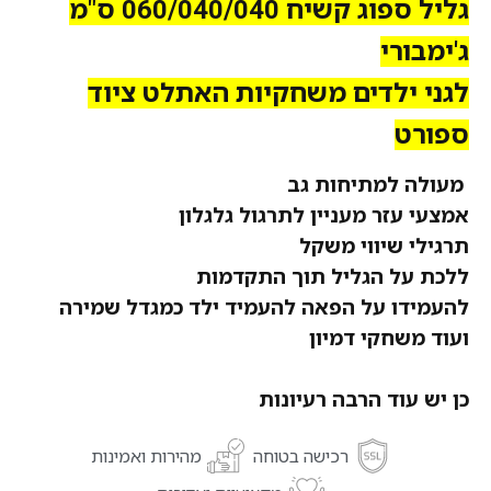
גליל ספוג קשיח 060/040/040 ס"מ
ג'ימבורי
לגני ילדים משחקיות האתלט ציוד
ספורט
מעולה למתיחות גב
אמצעי עזר מעניין לתרגול גלגלון
תרגילי שיווי משקל
ללכת על הגליל תוך התקדמות
להעמידו על הפאה להעמיד ילד כמגדל שמירה
ועוד משחקי דמיון
כן יש עוד הרבה רעיונות
רכישה בטוחה
מהירות ואמינות