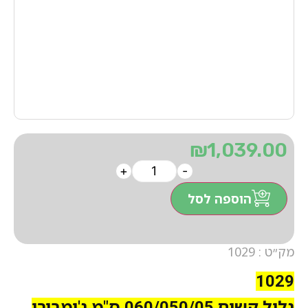
₪
1,039.00
+
-
הוספה לסל
מק״ט : 1029
1029
גליל קשיח 060/050/05 ס"מ ג'ימבורי