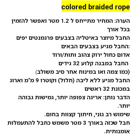
colored braided rope
הערה: המחיר
מתייחס
ל 1.2 מטר
ואפשר
להזמין
בכל אורך
החבל מיוצר באיטליה בצבעים
פרגמנטים
יפים
:החבל מגיע בצבעים הבאים
אדום כחול ירוק צהוב ותות/ורוד
החבל במבנה קלוע 32 גידים
(כמו צמה ואו במינוח אחר סיב משולב
).
החבל מגיע ללא ליבה (חלול) וקוטרו 9 מ"מ וארוג
במכונת 32 ראשים
הדבר נותן: אריגה צפופה יותר, גמישות גבוהה
יותר.
שימוש רב גוני, חיתוך קצוות בחום.
חבל שכזה באורך 3 מטר משמש כחבל להתעמלות
אומנותית.