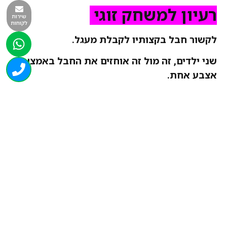
רעיון למשחק זוגי
שירות
לקוחות
לקשור חבל
בקצותיו
לקבלת מעגל.
שני ילדים, זה מול זה אוחזים את החבל באמצעות
אצבע אחת.
מותחים את החבל ומניחים עליו כדור מטקות או
כדור פינגפונג
ועתה לגלגל את הכדור זה לזה. לנסות שלא ייפול!!
השקעה קטנה הנאה כבירה !!!
רעיון למשחק זוגי
יוצרים מעגל בקוטר 3 מטרים מחבל צבעוני
במרכזו מניחים בקבוק "ליטר פלוס" ריק