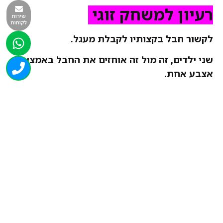
רעיון למשחק זוגי
שירות
לקוחות
לקשור חבל
בקצותיו
לקבלת מעגל.
שני ילדים, זה מול זה אוחזים את החבל באמצעות
אצבע אחת.
מותחים את החבל ומניחים עליו כדור מטקות או
כדור פינגפונג
ועתה לגלגל את הכדור זה לזה. לנסות שלא ייפול!!
השקעה קטנה הנאה כבירה !!!
רעיון למשחק זוגי
יוצרים מעגל בקוטר 3 מטרים מחבל צבעוני
במרכזו מניחים בקבוק "ליטר פלוס" ריק