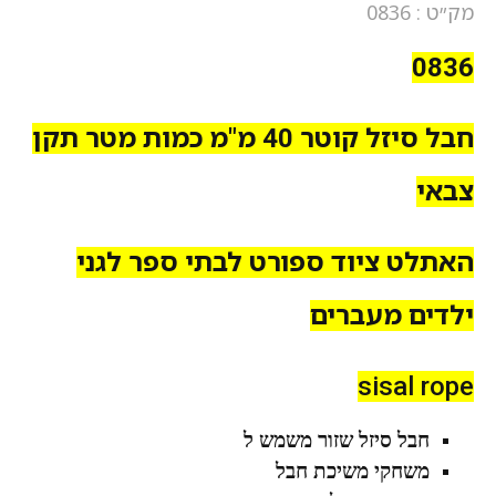
מק״ט : 0836
0836
חבל סיזל קוטר 40 מ"מ כמות מטר תקן
צבאי
האתלט ציוד ספורט לבתי ספר לגני
ילדים מעברים
sisal rope
חבל סיזל שזור משמש ל
משחקי משיכת חבל