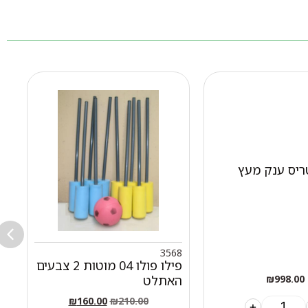
יס ענק מעץ
2
3568
פילו פולו 04 מוטות 2 צבעים
ז
האתלט
80
₪
998.00
₪
160.00
₪
210.00
+