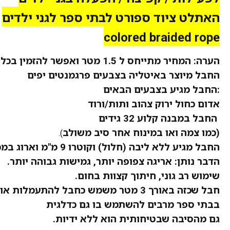
האתלט ציוד ספורט לבתי ספר לגני ילדים
colored braided rope
הערה: המחיר
מתייחס
ל 1.5 מטר
ואפשר
להזמין בכל 
החבל מיוצר באיטליה בצבעים
פרגמנטים
יפים
:החבל מגיע בצבעים הבאים
אדום כחול ירוק צהוב ותות/ורוד
החבל במבנה קלוע 32 גידים
(כמו צמה ואו במינוח אחר סיב משולב
).
החבל מגיע ללא ליבה (חלול) וקוטרו 9 מ"מ וארוג במכונת 32 ראשים
הדבר נותן: אריגה צפופה יותר, גמישות גבוהה יותר.
שימוש רב גוני, חיתוך קצוות בחום.
חבל שכזה באורך 3 מטר משמש כחבל להתעמלות אומנותית.
בבתי ספר מרבים להשתמש בו גם כדלגית
גם מהסיבה שבטיחותית הוא ללא ידיות.