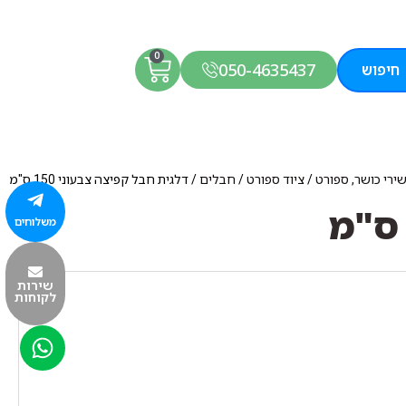
0
050-4635437
חיפוש
שירי כושר, ספורט
/
ציוד ספורט
/
חבלים
/ דלגית חבל קפיצה צבעוני 150 ס"מ
משלוחים
שירות
לקוחות