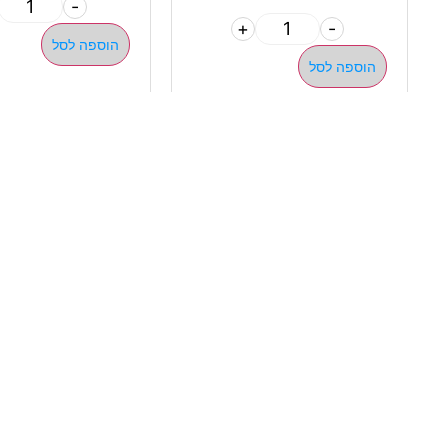
-
+
-
הוספה לסל
הוספה לסל
ניווט 
050-463-5437
אודות 
haatlet@yahoo.com
כל המו
שעות פתיחה של המחסן:
מבצעי
א'-ה' 07:00-16:00
מדריכי
ניווט בוויז
ניווט בגוגל
© כל הזכויות שמורות לחברת האתלט ספורט
מדיניות פרטי