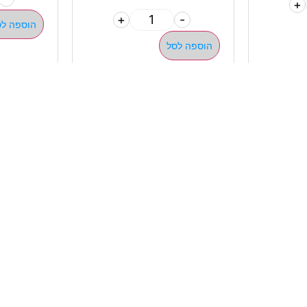
+
+
-
הוספה לס
הוספה לסל
מהיר
קטגוריות
אתלט
מים שחיה שעשוע
צרים
מכשירי כושר קפיצים ד
ם
חדר כושר קרוספיט אימו
ם ומאמנים
ות
תנאי שימוש