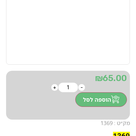
₪
65.00
+
-
הוספה לסל
מק״ט : 1369
1369