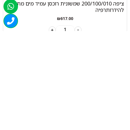
ציפה 200/100/010 שמשונית רוכסן עמיד מים מתאים
להידרותרפיה
₪
617.00
+
-
הוספה לסל
050-463-5437
haatlet@yahoo.com
שעות פתיחה של המחסן:
א'-ה' 07:00-16:00