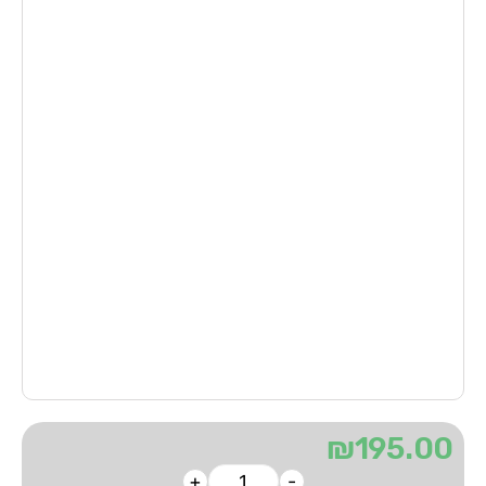
₪
195.00
+
-