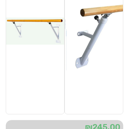
₪
245.00