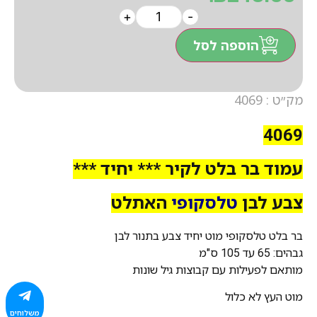
+
-
הוספה לסל
מק״ט : 4069
4069
עמוד בר בלט לקיר *** יחיד ***
צבע לבן
טלסקופי
האתלט
בר בלט טלסקופי מוט יחיד צבע בתנור לבן
גבהים: 65 עד 105 ס"מ
מותאם לפעילות עם קבוצות גיל שונות
מוט העץ לא כלול
משלוחים