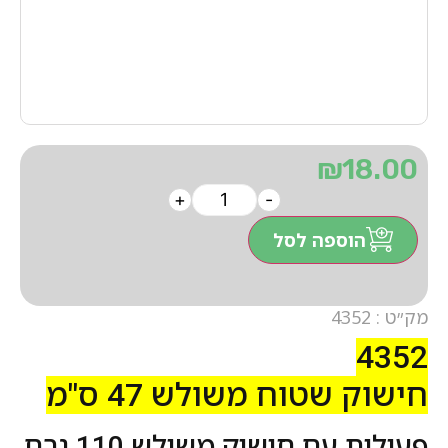
₪
18.00
+
-
הוספה לסל
מק״ט : 4352
4352
חישוק שטוח משולש 47 ס"מ
פעילות עם חישוק משולש 110 גרם