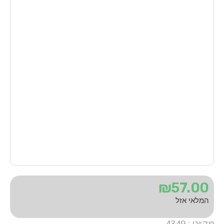
₪
57.00
המלאי אזל
מק״ט : 4349