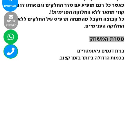
כאשר כל דגם מופיע עם סדר החלקים וגם אותו דגם עם
משלוחים
קווי מתאר ללא החלוקה הפנימית!!.
כל קבוצה תקבל מהמנחה תדפיס של החלקים ללא קוי
שירות
לקוחות
החלוקה הפנימיים.
מטרת המשחק
בנית דגמים גיאומטריים
בכמות הגדולה ביותר בזמן קצוב.
תאור המשחק
המשתתפים מתחלקי לשתי קבוצות.
מפזרים את שבעת החלקים ומתחילים לנסות לבנות
הדגםים.
הסדר של איזה דגם לא חשוב אלא הכמות במסגרת הזמן!!!
כל קבוצה תצלם את הדגם, ותעבור לדגם הבא.
הקבוצה שתיצור את מספר הדגמים הגדול ביותר ניצחה
להיט חדש