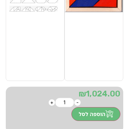
₪
1,024.00
+
-
הוספה לסל