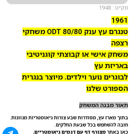
מק״ט : 1948
1961
טנגרם עץ ענק 80/80 ODT משחקי
רצפה
משחק אישי או קבוצתי קוגניטיבי
באריזת עץ
לבוגרים נוער וילדים. מיוצר בנגרית
הספורט שלנו
תאור מבנה המשחק
בתוך מארז עץ, מסודרות שבע צורות גיאומטריות מגוונות.
חובה להשתמש בכל שבעת החלקים
.
כאן באתר
מצורף דף עם דגמים גיאומטריים.