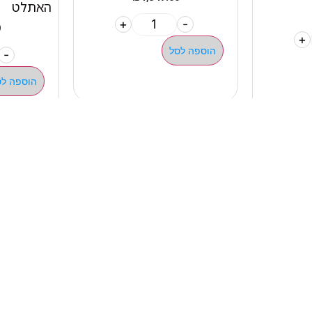
האתלט
+
-
0
+
הוספה לסל
-
הוספה לס
מהיר
קטגוריות
אתלט
מים שחיה שעשוע
צרים
מכשירי כושר קפיצים ד
ם
חדר כושר קרוספיט אימו
ם ומאמנים