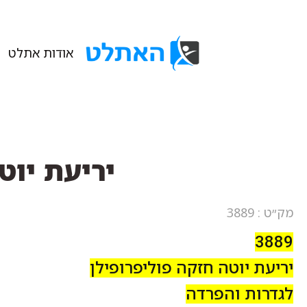
אודות אתלט
יריעת יוט
מק״ט : 3889
3889
יריעת יוטה חזקה פוליפרופילן
לגדרות והפרדה