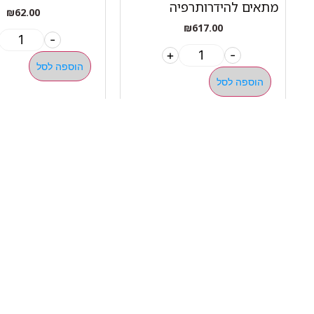
מתאים להידרותרפיה
₪
62.00
₪
617.00
-
+
-
הוספה לסל
הוספה לסל
ניווט 
050-463-5437
אודות 
haatlet@yahoo.com
כל המו
שעות פתיחה של המחסן:
מבצעי
א'-ה' 07:00-16:00
מדריכי
ניווט בוויז
ניווט בגוגל