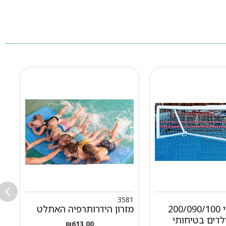
8
3581
שער פיויסי 200/090/100
מזרון הידרותרפיה האתלט
ס
לדים בטיחותי
ד
₪
613.00