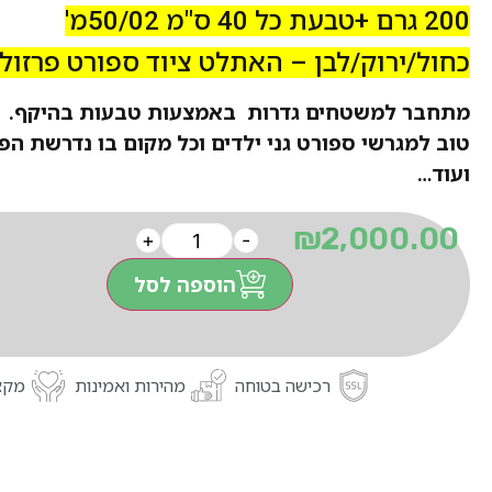
200 גרם +טבעת כל 40 ס"מ 50/02מ'
כחול/ירוק/לבן – האתלט ציוד ספורט פרזול
מתחבר למשטחים גדרות באמצעות טבעות בהיקף.
טוב למגרשי ספורט גני ילדים וכל מקום בו נדרשת הפ
ועוד…
₪
2,000.00
+
-
הוספה לסל
רכישה בטוחה
מהירות ואמינות
מקצו