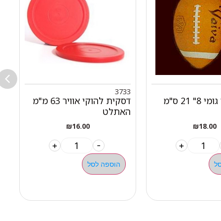
7
3733
כדור רוגבי גומי 8" 21 ס"מ
דסקית להוקי אוויר 63 מ"מ
האתלט
פ
₪
16.00
₪
18.00
+
-
+
ל
הוספה לסל