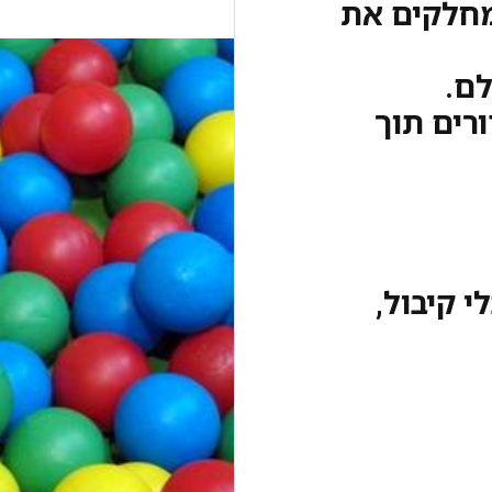
מחלקים את
רים תוך
 קיבול,