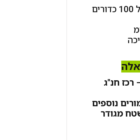
שלל צבעים מרהיבים בתוך האריזה של 100 כדורים
כה
אלה
ט לאלברטו טל' 052-3361333 – רכז חנ"ג
ורים נוספים
טח מגודר