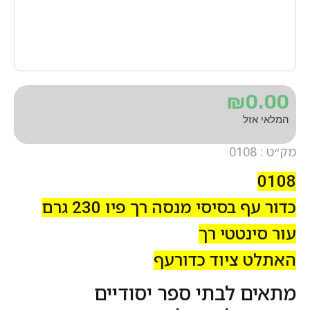
₪
0.00
המלאי אזל
מק״ט : 0108
0108
כדור עף בסיסי מנסה רך פיו 230 גרם
עור סינטטי רך
האתלט ציוד כדורעף
מתאים לבתי ספר יסודיים