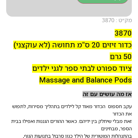
מק״ט : 3870
3870
כדור זיזים 20 ס"מ תחושה (לא עוקצני)
50 גרם
ציוד ספורט לבתי ספר לגני ילדים
Massage and Balance Pods
אז מה עושים עם זה
עקב
חספוס
הכדור מאוד קל לילדים בתהליך מסירות, לתפוש
את הכדור
זאת מבלי שיחלק בין ידיהם. כאשר ההורים הגננות ואפילו בבית
הספר, מבחינים
בהתנהלות המוטורית של הילד כגון סרבול בתנועות הגוף,