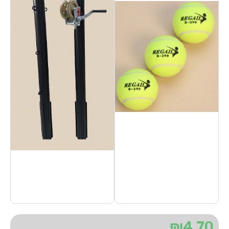
₪
4.70