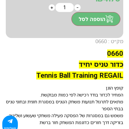
+
-
הוספה לסל
מק״ט : 0660
0660
כדור טניס יחיד
Tennis Ball Training REGAIL
קופץ הוגן
המחיר לכדור בודד רכישה לפי כמות מבוקשת.
מתאים לתרגול תנועות משחק הטניס במסגרת חוגית ובחוגי טניס
בבתי הספר
משמש גם במסגרות של הפסקה פעילה משחקי שעשוע ושליטה
בזריקה דרך חורים כדוגמת המשחק חור ברשת
משלוחים