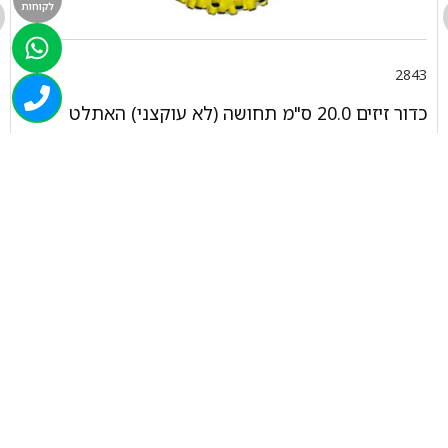
לקוחות
2843
כדור זיזים 20.0 ס"מ תחושה (לא עוקצני) האתלט
₪
6.00
המלאי אזל
050-463-5437
haatlet@yahoo.com
שעות פתיחה של המחסן:
א'-ה' 07:00-16:00