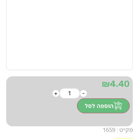
₪
4.40
+
-
הוספה לסל
מק״ט : 1659