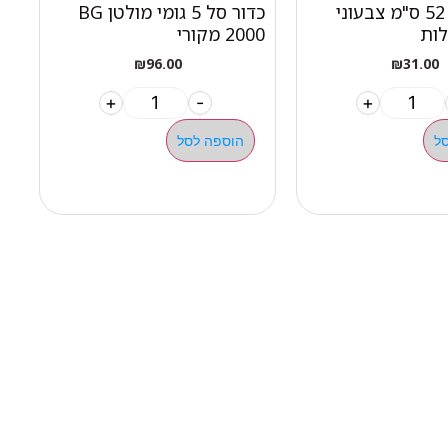
קונוס 20" 52 ס"מ צבעוני
כדור סל 5 גומי מולטן BG
ע
לות
2000 מקורי
ש
₪
96.00
₪
31.00
+
-
+
ל
הוספה לסל
ילגיות טבעות
ן פונקציונאלי ציוד