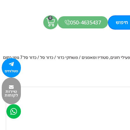
0
050-4635437
חיפוש
עילי חוגים, סטודיו ומאמנים
/
משחקי כדור
/
כדור סל
/ כדור סל 7 גומי כתום
משלוחים
שירות
לקוחות