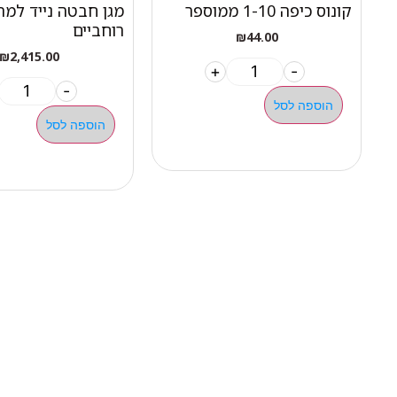
קונוס כיפה 1-10 ממוספר
מגן חבטה נייד למת
רוחביים
₪
44.00
₪
2,415.00
+
-
-
הוספה לסל
הוספה לסל
ניווט 
050-463-5437
אודות 
haatlet@yahoo.com
כל המו
שעות פתיחה של המחסן:
מבצעי
א'-ה' 07:00-16:00