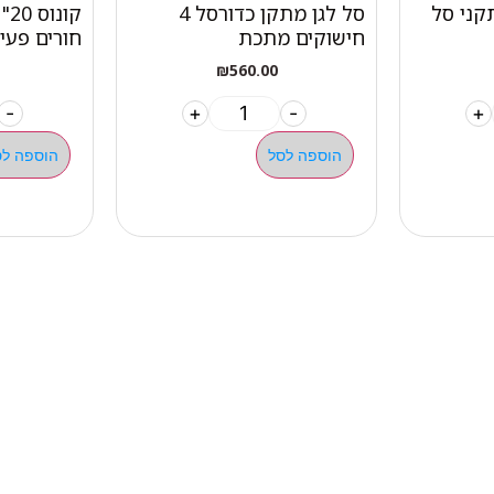
קני סל
סל לגן מתקן כדורסל 4
חישוקים מתכת
חורים פעי
₪
560.00
-
+
-
+
הוספה לסל
הוספה לס
מהיר
קטגוריות
אתלט
מים שחיה שעשוע
צרים
מכשירי כושר קפיצים ד
ם
חדר כושר קרוספיט אימו