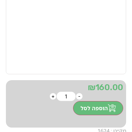
₪
160.00
+
-
הוספה לסל
מק״ט : 1624