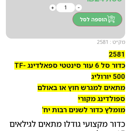
+
-
הוספה לסל
מק״ט : 2581
2581
כדור סל 6 עור סינטטי ספאלדינג TF-
500 יורוליג
מתאים למגרש חוץ או באולם
ספולדינג מקורי
מומלץ כדור לשנים רבות יח'
כדור מקצועי גודלו מתאים לגילאים