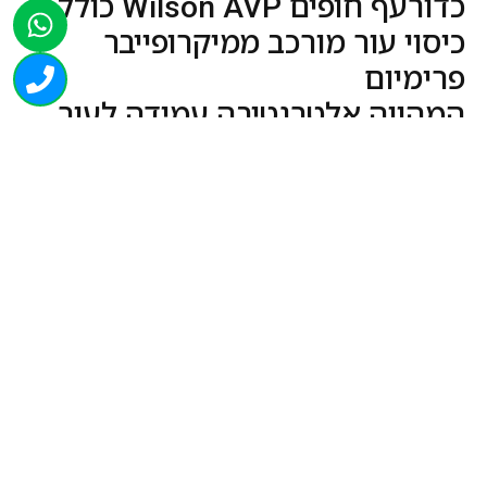
כדורעף חופים Wilson AVP כולל
כיסוי עור מורכב ממיקרופייבר
פרימיום
המהווה אלטרנטיבה עמידה לעור
מכיוון שהוא מספק עמידות רבה
יותר ואיננו סופג לחות.
משלחים כדור לא מנופח
רכישה בטוחה
מהירות ואמינות
מקצועיות ואדיבות
מוצרים נוספים