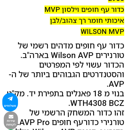
כדור עף חופים וילסון MVP
איכותי חומר רך צהוב/לבן
WILSON MVP
כדור עף חופים מדהים רשמי של
טורנירים Wilson AVP בארה"ב.
הכדור עשוי לפי המפרטים
והסטנדרטים הגבוהים ביותר של ה-
AVP.
בנוי מ 18 פאנלים בתפירת יד. מק"ט
WTH4308 BCZ.
משלוחים
זהו כדור המשחק הרשמי של
טורנירי כדורעף חופים AVP Pro.
שירות
לקוחות