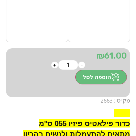
₪
61.00
+
-
הוספה לסל
מק״ט : 2663
2663
כדור פילאטיס פיזיו 055 ס"מ
מתאים להתעמלות ולנשים בהריו
ן