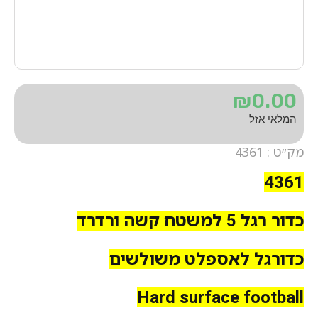
₪
0.00
המלאי אזל
מק״ט : 4361
4361
כדור רגל 5 למשטח קשה ורדרד
כדורגל לאספלט משולשים
Hard surface football