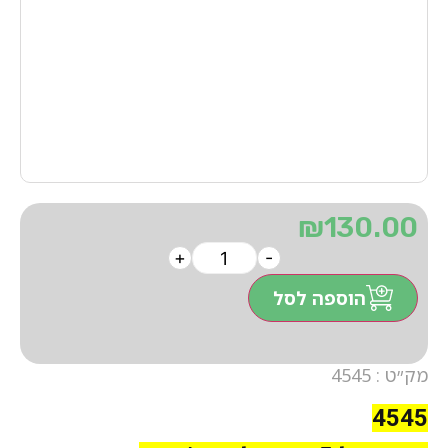
₪
130.00
+
-
הוספה לסל
מק״ט : 4545
4545