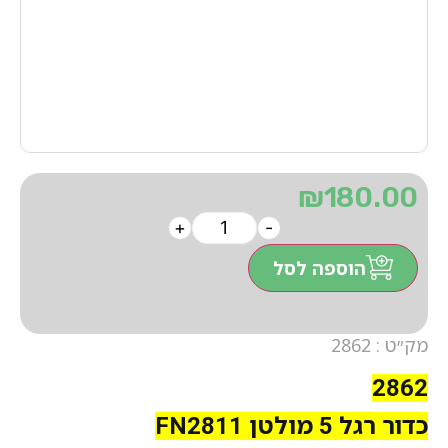
₪
180.00
+
-
הוספה לסל
מק״ט : 2862
2862
כדור רגל 5 מולטן FN2811