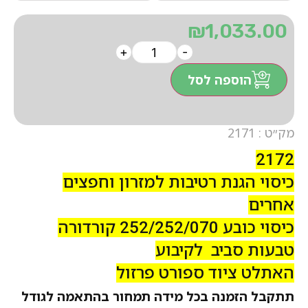
₪
1,033.00
+
-
הוספה לסל
מק״ט : 2171
2172
כיסוי הגנת רטיבות למזרון וחפצים
אחרים
כיסוי כובע 252/252/070 קורדורה
טבעות סביב לקיבוע
האתלט ציוד ספורט פרזול
תתקבל הזמנה בכל מידה תמחור בהתאמה לגודל