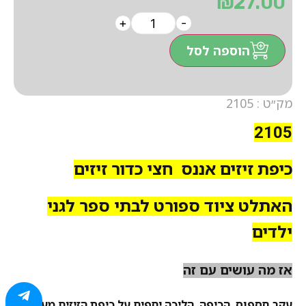
₪
27.00
+
-
הוספה לסל
מק״ט : 2105
2105
כיפת זיזים אננס
חצי כדור זיזים
האתלט ציוד ספורט לבתי ספר לגני
ילדים
אז מה עושים עם זה
עקב
חספוס
הכיפה הליכה יחפים על כיפת הזיזים מעצימה