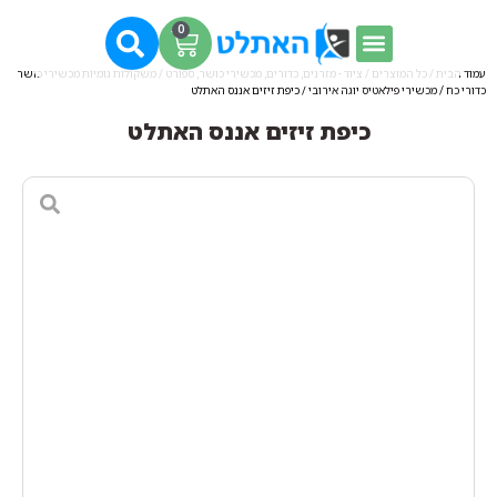
0
עמוד הבית
/
כל המוצרים
/
ציוד - מזרנים, כדורים, מכשירי כושר, ספורט
/
משקולות גומיות מכשירי כושר
כדורי כח
/
מכשירי פילאטיס יוגה אירובי
/ כיפת זיזים אננס האתלט
כיפת זיזים אננס האתלט