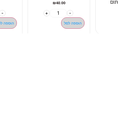
₪
40.00
-
+
-
הוספה לסל
הוספה לס
מהיר
קטגוריות
אתלט
מים שחיה שעשוע
צרים
מכשירי כושר קפיצים ד
ם
חדר כושר קרוספיט אימו
ם ומאמנים