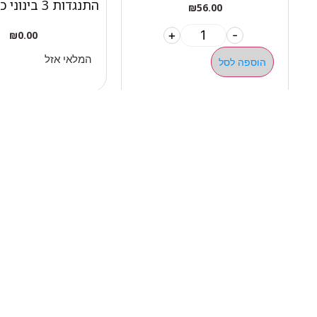
התנגדות 3 בינוני כתום
₪
56.00
+
-
₪
0.00
המלאי אזל
הוספה לסל
ניווט 
050-463-5437
אודות 
haatlet@yahoo.com
כל המו
שעות פתיחה של המחסן:
מבצעי
א'-ה' 07:00-16:00
מדריכי
ניווט בוויז
ניווט בגוגל